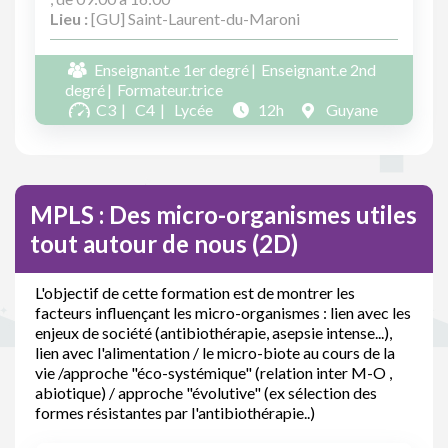
Lieu :
[GU] Saint-Laurent-du-Maroni
Enseignant.e 1er degré
Enseignant.e 2nd
degré
Formateur.trice
C3
C4
Lycée
12h
Guyane
MPLS : Des micro-organismes utiles
tout autour de nous (2D)
L'objectif de cette formation est de montrer les
facteurs influençant les micro-organismes : lien avec les
enjeux de société (antibiothérapie, asepsie intense...),
lien avec l'alimentation / le micro-biote au cours de la
vie /approche "éco-systémique" (relation inter M-O ,
abiotique) / approche "évolutive" (ex sélection des
formes résistantes par l'antibiothérapie..)