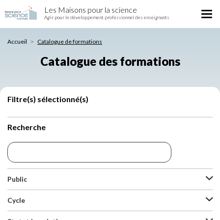
Catalogue
Aller
Les Maisons pour la science
des
Tog
au
Agir pour le développement professionnel des enseignants
formations
nav
contenu
principal
Accueil
Catalogue de formations
Catalogue des formations
Filtre(s) sélectionné(s)
Recherche
Public
Cycle