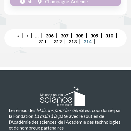
6h
Champagne-Ardenne
Pagination
Première
«
Page
‹
…
Page
306
Page
307
Page
308
Page
309
Page
310
page
précédente
Page
311
Page
312
Page
313
Page
314
courante
Le réseau des
Maisons pour la science
est coordonné par
la Fondation
La main à la pâte
, avec le soutien de
l’Académie des sciences, de l’Académie des technologies
et de nombreux partenaires