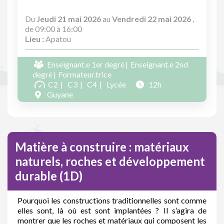
Du
Jeudi 21 mai 2026
au
Vendredi 22 mai 2026
,
de 09:00 à 16:00
Lieu :
Apatou
Enseignant.e 1er degré
Enseignant.e 2nd
degré
Formateur.trice
C2
C3
C4
Lycée
12h
Guyane
Matière à construire : matériaux
naturels, roches et développement
durable (1D)
Pourquoi les constructions traditionnelles sont comme
elles sont, là où est sont implantées ? Il s’agira de
montrer que les roches et matériaux qui composent les