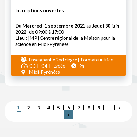
Inscriptions ouvertes
Du
Mercredi 1 septembre 2021
au
Jeudi 30 juin
2022
, de 09:00 à 17:00
Lieu :
[MP] Centre régional de la Maison pour la
science en Midi-Pyrénées
Enseignant.e 2nd degré
Formateur.trice
C3
C4
Lycée
9h
Midi-Pyrénées
Pagination
Page
1
Page
2
Page
3
Page
4
Page
5
Page
6
Page
7
Page
8
Page
9
…
Page
›
courante
suivant
Dernière
»
page