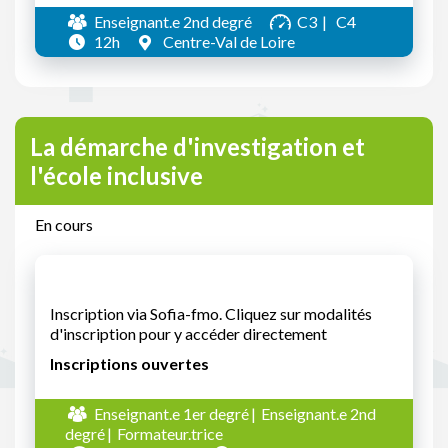
Enseignant.e 2nd degré
C3
C4
12h
Centre-Val de Loire
La démarche d'investigation et
l'école inclusive
En cours
Inscription via Sofia-fmo. Cliquez sur modalités
d'inscription pour y accéder directement
Inscriptions ouvertes
Enseignant.e 1er degré
Enseignant.e 2nd
degré
Formateur.trice