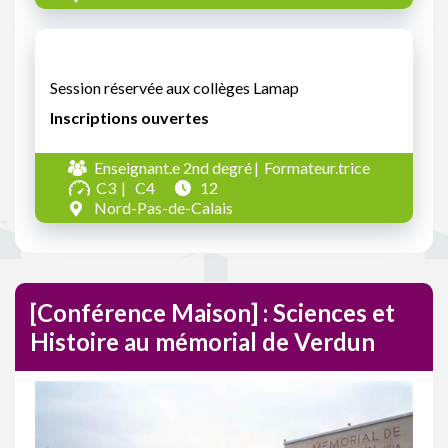
Session réservée aux collèges Lamap
Inscriptions ouvertes
Enseignant.e 2nd degré
Formateur.trice
C3
C4
12
Nord-Pas-de-Calais
[Conférence Maison] : Sciences et
Histoire au mémorial de Verdun