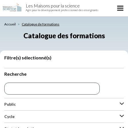
Catalogue
Aller
Les Maisons pour la science
des
Tog
au
Agir pour le développement professionnel des enseignants
formations
nav
contenu
principal
Accueil
Catalogue de formations
Catalogue des formations
Filtre(s) sélectionné(s)
Recherche
Public
Cycle