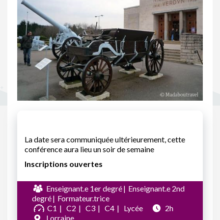
La date sera communiquée ultérieurement, cette
conférence aura lieu un soir de semaine
Inscriptions ouvertes
Enseignant.e 1er degré
Enseignant.e 2nd
degré
Formateur.trice
C1
C2
C3
C4
Lycée
2h
Lorraine