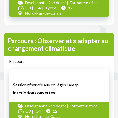
Enseignant.e 2nd degré
Formateur.trice
C3
C4
Lycée
12
Nord-Pas-de-Calais
Parcours : Observer et s'adapter au
changement climatique
En cours
Session réservée aux collèges Lamap
Inscriptions ouvertes
Enseignant.e 2nd degré
Formateur.trice
C3
C4
12
Nord-Pas-de-Calais