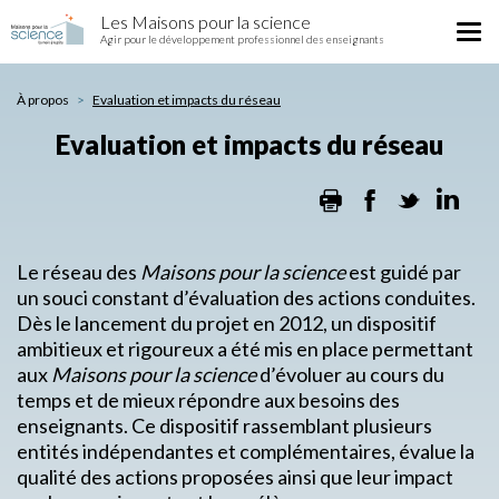
Evaluation
Aller
Les Maisons pour la science
et
Tog
au
Agir pour le développement professionnel des enseignants
impacts
nav
contenu
du
principal
réseau
À propos
Evaluation et impacts du réseau
Evaluation et impacts du réseau
Print
Facebook
Twitter
Lin
Le réseau des
Maisons pour la science
est guidé par
un souci constant d’évaluation des actions conduites.
Dès le lancement du projet en 2012, un dispositif
ambitieux et rigoureux a été mis en place permettant
aux
Maisons pour la science
d’évoluer au cours du
temps et de mieux répondre aux besoins des
enseignants. Ce dispositif rassemblant plusieurs
entités indépendantes et complémentaires, évalue la
qualité des actions proposées ainsi que leur impact