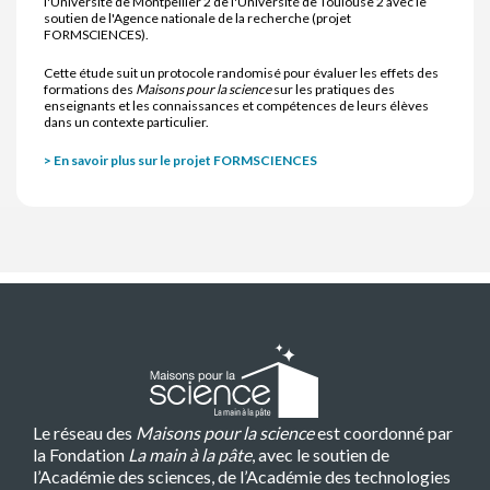
l'Université de Montpellier 2 de l'Université de Toulouse 2 avec le
soutien de l'Agence nationale de la recherche (projet
FORMSCIENCES).
Cette étude suit un protocole randomisé pour évaluer les effets des
formations des
Maisons pour la science
sur les pratiques des
enseignants et les connaissances et compétences de leurs élèves
dans un contexte particulier.
> En savoir plus sur le projet FORMSCIENCES
Le réseau des
Maisons pour la science
est coordonné par
la Fondation
La main à la pâte
, avec le soutien de
l’Académie des sciences, de l’Académie des technologies