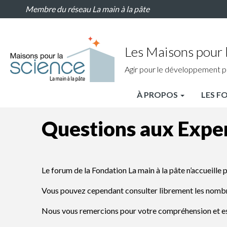
Questions
Aller
Membre du réseau La main à la pâte
aux
au
Experts
contenu
principal
Les Maisons pour l
Agir pour le développement p
À PROPOS
LES F
MPLS
Questions aux Expe
Nav
principale
Le forum de la Fondation La main à la pâte n’accueille 
Vous pouvez cependant consulter librement les nombre
Nous vous remercions pour votre compréhension et es