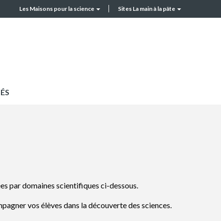
Les Maisons pour la science
Sites La main à la pâte
MPLS
Top
header
ÉS
es par domaines scientifiques ci-dessous.
pagner vos élèves dans la découverte des sciences.