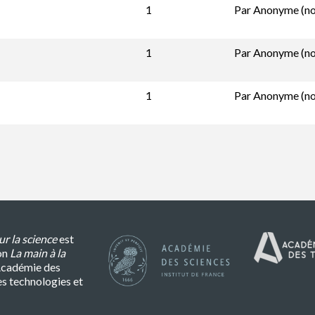
1
Par
Anonyme (non
1
Par
Anonyme (non
1
Par
Anonyme (non
r la science
est
on
La main à la
l’Académie des
es technologies et