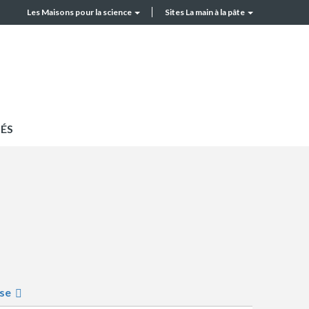
Les Maisons pour la science
Sites La main à la pâte
MPLS
Top
header
ÉS
se