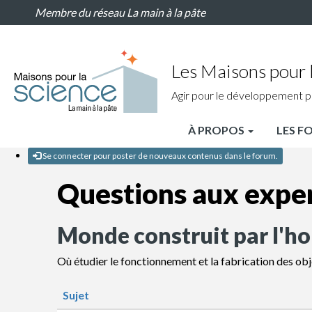
Monde
Aller
Membre du réseau La main à la pâte
construit
au
par
contenu
l'homme
principal
Les Maisons pour l
Agir pour le développement p
À PROPOS
LES F
MPLS
Se connecter pour poster de nouveaux contenus dans le forum.
Nav
Questions aux expe
principale
Monde construit par l'
Où étudier le fonctionnement et la fabrication des ob
Sujet