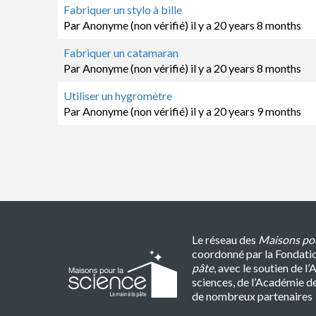
Sujet
Fabriquer un stylo à bille
normal
Par
Anonyme (non vérifié)
il y a 20 years 8 months
Sujet
Fabriquer un catamaran
normal
Par
Anonyme (non vérifié)
il y a 20 years 8 months
Sujet
Utiliser un hygromètre
normal
Par
Anonyme (non vérifié)
il y a 20 years 9 months
Pagination
Le réseau des
Maisons pou
coordonné par la Fondati
pâte
, avec le soutien de 
sciences, de l’Académie d
de nombreux partenaires