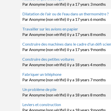
normal
Par
Anonyme (non vérifié)
il y a 17 years 3 months
Sujet
Dilatation de l'air ou de l'eau dans un thermomètre ?
normal
Par
Anonyme (non vérifié)
il y a 17 years 6 months
Sujet
Travailler sur les avions en papier
normal
Par
Anonyme (non vérifié)
il y a 17 years 8 months
Sujet
Construire des machines dans le cadre d'un défi scie
normal
Par
Anonyme (non vérifié)
il y a 17 years 9 months
Sujet
Construire des petites voitures
normal
Par
Anonyme (non vérifié)
il y a 18 years 4 months
Sujet
Fabriquer un téléphone
normal
Par
Anonyme (non vérifié)
il y a 18 years 7 months
Sujet
Un problème de pile
normal
Par
Anonyme (non vérifié)
il y a 18 years 8 months
Sujet
Leviers et construction
normal
Par
Anonyme (non vérifié)
il y a 18 years 9 months