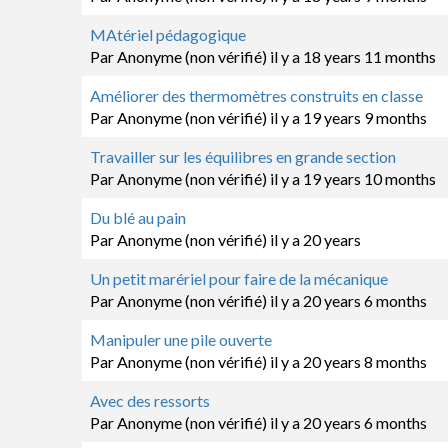
Sujet
MAtériel pédagogique
normal
Par
Anonyme (non vérifié)
il y a 18 years 11 months
Sujet
Améliorer des thermomètres construits en classe
normal
Par
Anonyme (non vérifié)
il y a 19 years 9 months
Sujet
Travailler sur les équilibres en grande section
normal
Par
Anonyme (non vérifié)
il y a 19 years 10 months
Sujet
Du blé au pain
normal
Par
Anonyme (non vérifié)
il y a 20 years
Sujet
Un petit marériel pour faire de la mécanique
normal
Par
Anonyme (non vérifié)
il y a 20 years 6 months
Sujet
Manipuler une pile ouverte
normal
Par
Anonyme (non vérifié)
il y a 20 years 8 months
Sujet
Avec des ressorts
normal
Par
Anonyme (non vérifié)
il y a 20 years 6 months