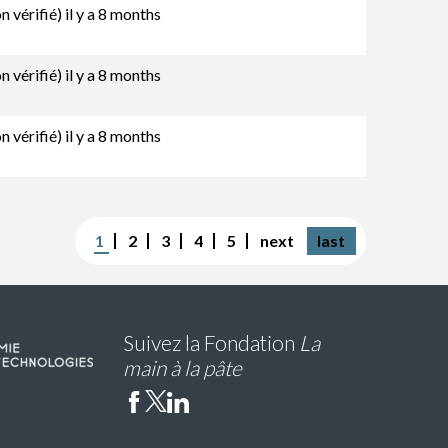
 vérifié)
il y a 8 months
 vérifié)
il y a 8 months
 vérifié)
il y a 8 months
Page
1
Page
2
Page
3
Page
4
Page
5
Page
next
Dernière
last
courante
suivante
page
Suivez la Fondation
La
main à la pâte