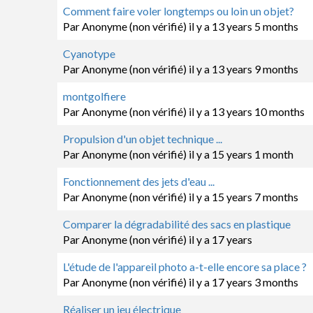
Sujet
Comment faire voler longtemps ou loin un objet?
normal
Par
Anonyme (non vérifié)
il y a 13 years 5 months
Sujet
Cyanotype
normal
Par
Anonyme (non vérifié)
il y a 13 years 9 months
Sujet
montgolfiere
normal
Par
Anonyme (non vérifié)
il y a 13 years 10 months
Sujet
Propulsion d'un objet technique ...
normal
Par
Anonyme (non vérifié)
il y a 15 years 1 month
Sujet
Fonctionnement des jets d'eau ...
normal
Par
Anonyme (non vérifié)
il y a 15 years 7 months
Sujet
Comparer la dégradabilité des sacs en plastique
normal
Par
Anonyme (non vérifié)
il y a 17 years
Sujet
L'étude de l'appareil photo a-t-elle encore sa place ?
normal
Par
Anonyme (non vérifié)
il y a 17 years 3 months
Sujet
Réaliser un jeu électrique