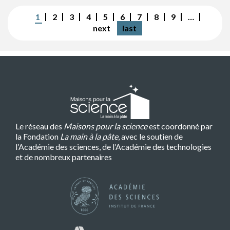
Pagination
Page
1
Page
2
Page
3
Page
4
Page
5
Page
6
Page
7
Page
8
Page
9
…
courante
Page
next
Dernière
last
suivante
page
Le réseau des
Maisons pour la science
est coordonné par
la Fondation
La main à la pâte
, avec le soutien de
l’Académie des sciences, de l’Académie des technologies
et de nombreux partenaires