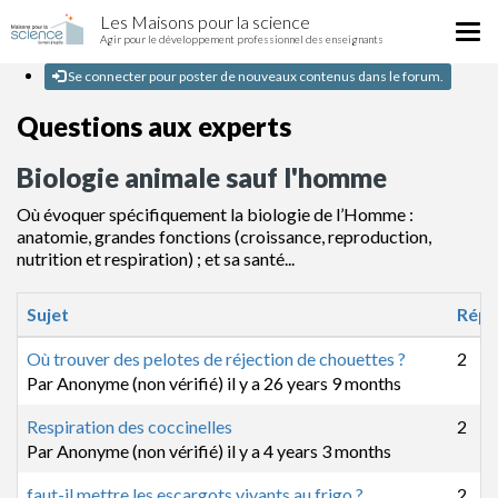
Biologie
Aller
Les Maisons pour la science
animale
Tog
au
Agir pour le développement professionnel des enseignants
sauf
nav
contenu
l'homme
principal
Se connecter pour poster de nouveaux contenus dans le forum.
Questions aux experts
Biologie animale sauf l'homme
Où évoquer spécifiquement la biologie de l’Homme :
anatomie, grandes fonctions (croissance, reproduction,
nutrition et respiration) ; et sa santé...
Sujet
Répo
Sujet normal
Où trouver des pelotes de réjection de chouettes ?
2
Par
Anonyme (non vérifié)
il y a 26 years 9 months
Sujet normal
Respiration des coccinelles
2
Par
Anonyme (non vérifié)
il y a 4 years 3 months
Sujet normal
faut-il mettre les escargots vivants au frigo ?
2