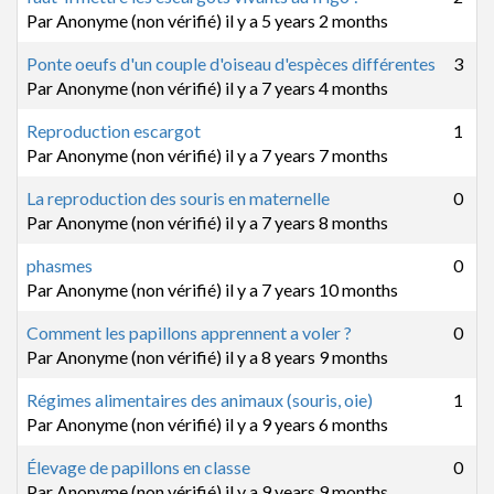
Par
Anonyme (non vérifié)
il y a 5 years 2 months
Sujet normal
Ponte oeufs d'un couple d'oiseau d'espèces différentes
3
Par
Anonyme (non vérifié)
il y a 7 years 4 months
Sujet normal
Reproduction escargot
1
Par
Anonyme (non vérifié)
il y a 7 years 7 months
Sujet normal
La reproduction des souris en maternelle
0
Par
Anonyme (non vérifié)
il y a 7 years 8 months
Sujet normal
phasmes
0
Par
Anonyme (non vérifié)
il y a 7 years 10 months
Sujet normal
Comment les papillons apprennent a voler ?
0
Par
Anonyme (non vérifié)
il y a 8 years 9 months
Sujet normal
Régimes alimentaires des animaux (souris, oie)
1
Par
Anonyme (non vérifié)
il y a 9 years 6 months
Sujet normal
Élevage de papillons en classe
0
Par
Anonyme (non vérifié)
il y a 9 years 9 months