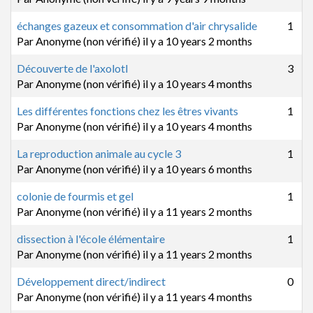
Sujet normal
échanges gazeux et consommation d'air chrysalide
1
Par
Anonyme (non vérifié)
il y a 10 years 2 months
Sujet normal
Découverte de l'axolotl
3
Par
Anonyme (non vérifié)
il y a 10 years 4 months
Sujet normal
Les différentes fonctions chez les êtres vivants
1
Par
Anonyme (non vérifié)
il y a 10 years 4 months
Sujet normal
La reproduction animale au cycle 3
1
Par
Anonyme (non vérifié)
il y a 10 years 6 months
Sujet normal
colonie de fourmis et gel
1
Par
Anonyme (non vérifié)
il y a 11 years 2 months
Sujet normal
dissection à l'école élémentaire
1
Par
Anonyme (non vérifié)
il y a 11 years 2 months
Sujet normal
Développement direct/indirect
0
Par
Anonyme (non vérifié)
il y a 11 years 4 months