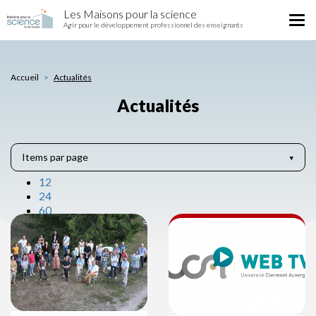
Actualités
Aller
Les Maisons pour la science
Tog
au
Agir pour le développement professionnel des enseignants
nav
contenu
principal
Accueil
Actualités
Actualités
Items par page
12
24
60