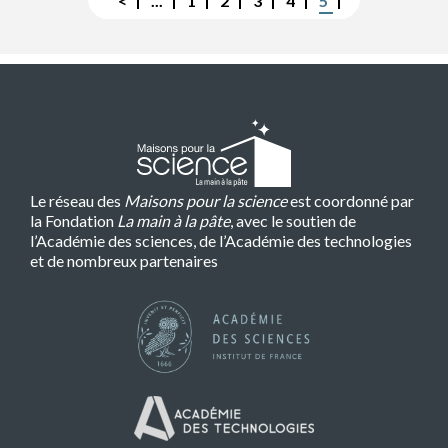
Première
<
Page
...
Page
1
Page
2
Page
3
Page
4
Page
5
page
précédente
courante
Le réseau des
Maisons pour la science
est coordonné par
la Fondation
La main à la pâte
, avec le soutien de
l’Académie des sciences, de l’Académie des technologies
et de nombreux partenaires