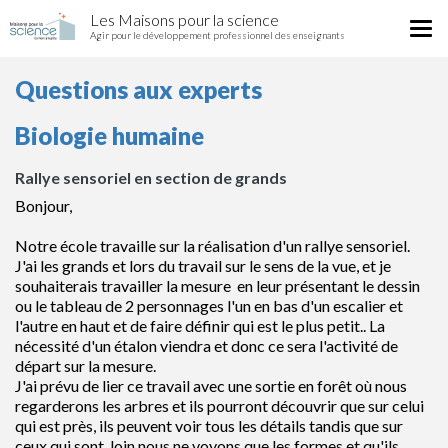
Rallye
Aller
Les Maisons pour la science
sensoriel
Tog
au
Agir pour le développement professionnel des enseignants
en
nav
contenu
section
principal
Questions aux experts
de
grands
Biologie humaine
Rallye sensoriel en section de grands
Bonjour,
Notre école travaille sur la réalisation d'un rallye sensoriel.
J'ai les grands et lors du travail sur le sens de la vue, et je
souhaiterais travailler la mesure en leur présentant le dessin
ou le tableau de 2 personnages l'un en bas d'un escalier et
l'autre en haut et de faire définir qui est le plus petit.. La
nécessité d'un étalon viendra et donc ce sera l'activité de
départ sur la mesure.
J'ai prévu de lier ce travail avec une sortie en forêt où nous
regarderons les arbres et ils pourront découvrir que sur celui
qui est près, ils peuvent voir tous les détails tandis que sur
ceux qui sont loin nous ne voyons que les formes et qu'ils