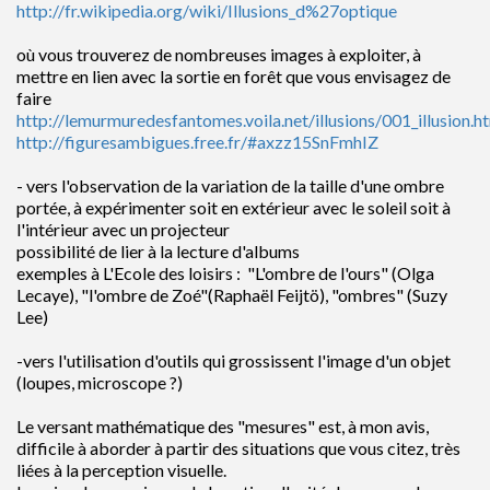
http://fr.wikipedia.org/wiki/Illusions_d%27optique
où vous trouverez de nombreuses images à exploiter, à
mettre en lien avec la sortie en forêt que vous envisagez de
faire
http://lemurmuredesfantomes.voila.net/illusions/001_illusion.h
http://figuresambigues.free.fr/#axzz15SnFmhIZ
- vers l'observation de la variation de la taille d'une ombre
portée, à expérimenter soit en extérieur avec le soleil soit à
l'intérieur avec un projecteur
possibilité de lier à la lecture d'albums
exemples à L'Ecole des loisirs : "L'ombre de l'ours" (Olga
Lecaye), "l'ombre de Zoé"(Raphaël Feijtö), "ombres" (Suzy
Lee)
-vers l'utilisation d'outils qui grossissent l'image d'un objet
(loupes, microscope ?)
Le versant mathématique des "mesures" est, à mon avis,
difficile à aborder à partir des situations que vous citez, très
liées à la perception visuelle.