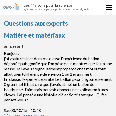
air
Aller
Les Maisons pour la science
pesant
Tog
au
Agir pour le développement professionnel des enseignants
nav
contenu
principal
Questions aux experts
Matière et matériaux
air pesant
Bonjour,
j'ai voulu réaliser dans ma classe l'expérience du ballon
dégonflé puis gonflé que l'on pèse pour montrer que l'air a une
masse. Je l'avais soigneusement préparée chez moi et tout
allait bien (différence de environ 1 ou 2 grammes).
En classe, l'expérience a raté. Le ballon pesait rigoureusement
0 gramme! Il faut dire que j'avais utilisé un ballon de
baudruche. J'aimerais pouvoir donner une explication à mes
élèves. J'ai pensé à une histoire d'électicité statique... Qu'en
pensez-vous?
Sat 03/10/15 - 10:48
C'est une chance que vous