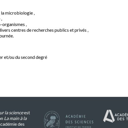
 la microbiologie ,
 ,
o-organismes ,
vers centres de recherches publics et privés ,
journée.
er et/ou du second degré
r la science
est
on
La main à la
l’Académie des