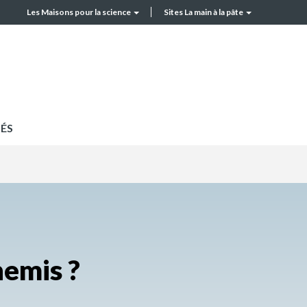
Les Maisons pour la science
Sites La main à la pâte
MPLS
Top
header
ÉS
nemis ?