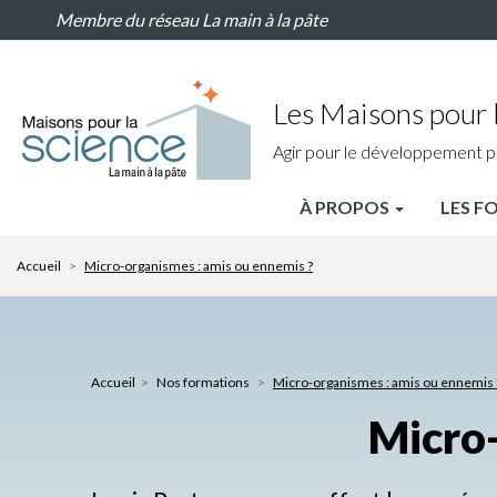
Micro-
Aller
Membre du réseau La main à la pâte
organismes
au
:
contenu
amis
principal
ou
Les Maisons pour l
ennemis
?
Agir pour le développement p
À PROPOS
LES F
MPLS
Nav
Accueil
Micro-organismes : amis ou ennemis ?
principale
Accueil
Nos formations
Micro-organismes : amis ou ennemis 
Micro-