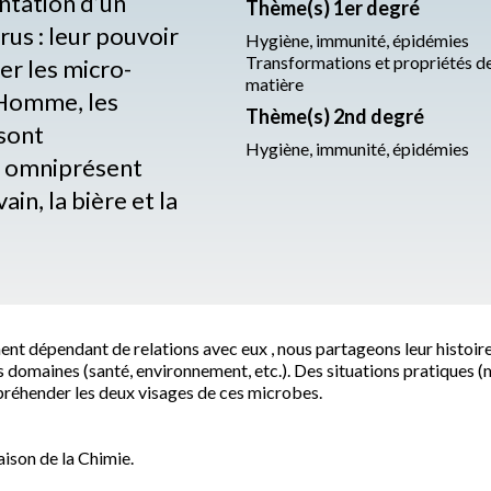
ntation d’un
Thème(s) 1er degré
irus : leur pouvoir
Hygiène, immunité, épidémies
Transformations et propriétés de
er les micro-
matière
’Homme, les
Thème(s) 2nd degré
 sont
Hygiène, immunité, épidémies
et omniprésent
ain, la bière et la
nt dépendant de relations avec eux , nous partageons leur histoir
s domaines (santé, environnement, etc.). Des situations pratiques (
préhender les deux visages de ces microbes.
aison de la Chimie.