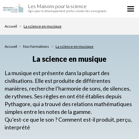
La
Aller
Les Maisons pour la science
science
Tog
au
Agir pour le développement professionnel des enseignants
en
nav
contenu
musique
principal
Accueil
La science en musique
Accueil
Nos formations
La science en musique
La science en musique
La musique est présente dans la plupart des
civilisations. Elle est produite de différentes
manières, recherche l’harmonie de sons, de silences,
de rythmes. Ses règles en ont été établies depuis
Pythagore, qui a trouvé des relations mathématiques
simples entre les notes de la gamme.
Qu’est-ce que le son ? Comment est-il produit, perçu,
interprété