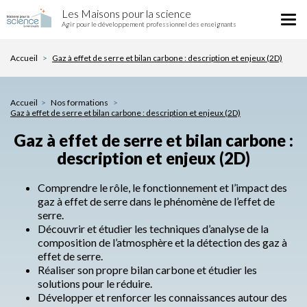
Gaz
Aller
Les Maisons pour la science
à
Tog
au
Agir pour le développement professionnel des enseignants
effet
nav
contenu
de
principal
Accueil
Gaz à effet de serre et bilan carbone : description et enjeux (2D)
serre
et
bilan
carbone
Accueil
Nos formations
Gaz à effet de serre et bilan carbone : description et enjeux (2D)
:
description
Gaz à effet de serre et bilan carbone :
et
description et enjeux (2D)
enjeux
(2D)
Comprendre le rôle, le fonctionnement et l’impact des
gaz à effet de serre dans le phénomène de l’effet de
serre.
Découvrir et étudier les techniques d’analyse de la
composition de l’atmosphère et la détection des gaz à
effet de serre.
Réaliser son propre bilan carbone et étudier les
solutions pour le réduire.
Développer et renforcer les connaissances autour des