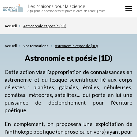
Astronomie
Aller
Les Maisons pour la science
et
Tog
au
Agir pour le développement professionnel des enseignants
poésie
nav
contenu
(1D)
principal
Accueil
Astronomie et poésie (1D)
Accueil
Nos formations
Astronomie et poésie (1D)
Astronomie et poésie (1D)
Cette action vise l’appropriation de connaissances en
astronomie et du lexique scientifique lié aux corps
célestes : planètes, galaxies, étoiles, nébuleuses,
comètes, météores, satellites... qui porte en lui une
puissance de déclenchement pour l'écriture
poétique.
En complément, on proposera une exploitation de
l'anthologie poétique (en prose ou en vers) ayant pour