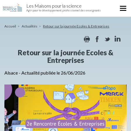
Retour
Aller
Les Maisons pour la science
sur
Tog
au
Agir pour le développement professionnel des enseignants
la
nav
contenu
journée
principal
Ecoles
Accueil
Actualités
Retour sur la journée Ecoles & Entreprises
&
Print
Facebook
Twitte
Li
Entreprises
Retour sur la journée Ecoles &
Entreprises
Alsace
-
Actualité publiée le 26/06/2026