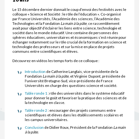
Le 15 décembre dernier donnait le coup d’envoi des festivités avec le
colloque « Science et Société : le rôle de l’éducation ». Co-organisé
par France Universités, l’Académie des sciences, l’Académie des
Technologies et la Fondation
La main à la pâte
, ce rassemblement
avait pour objectif d’éclairer les liens entre science, technologie et
société dans le monde éducatif. Une centaine de personnes des
sphères éducatives, universitaires et économiques s’est réunie pour
échanger notamment sur le rôle crucial de la formation en science et
technologie des professeurs et sur la mise en place de projets
communs entre scientifiques et élèves.
Découvrez en vidéos les temps forts de ce colloque :
Introduction
de Catherine Langlais, vice-présidente de la
Fondation
La main à la pâte
, et Virginie Dupont, présidente de
l'université Bretagne-Sud, vice-présidente de France
Universités en charge des questions science et société.
Table ronde 1
: rôle des universités dans le système éducatif
pour donner le goût et favoriser la pratique des sciences et de
la technologie en classe.
Table ronde 2
: encourager des projets communs entre
scientifiques et élèves dans les établissements scolaires et
les campus universitaires.
Conclusion
de Didier Roux, Président de la Fondation
La main
à la pâte
.