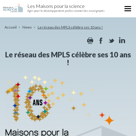
Le
Skip
Les Maisons pour la science
réseau
Tog
to
Agir pour le développement professionnel des enseignants
des
nav
main
MPLS
content
célèbre
Accueil
News
Le réseau des MPLS célèbre ses 10 ans !
ses
Print
Facebook
Twitte
Li
10
ans
!
Le réseau des MPLS célèbre ses 10 ans
!