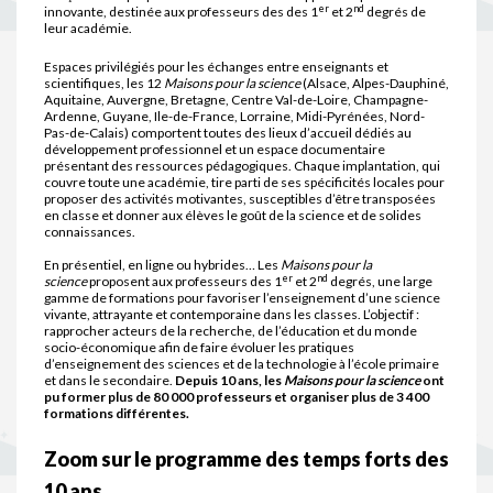
er
nd
innovante, destinée aux professeurs des des 1
et 2
degrés de
leur académie.
Espaces privilégiés pour les échanges entre enseignants et
scientifiques, les 12
Maisons pour la science
(Alsace, Alpes-Dauphiné,
Aquitaine, Auvergne, Bretagne, Centre Val-de-Loire, Champagne-
Ardenne, Guyane, Ile-de-France, Lorraine, Midi-Pyrénées, Nord-
Pas-de-Calais) comportent toutes des lieux d’accueil dédiés au
développement professionnel et un espace documentaire
présentant des ressources pédagogiques. Chaque implantation, qui
couvre toute une académie, tire parti de ses spécificités locales pour
proposer des activités motivantes, susceptibles d’être transposées
en classe et donner aux élèves le goût de la science et de solides
connaissances.
En présentiel, en ligne ou hybrides… Les
Maisons pour la
er
nd
science
proposent aux professeurs des 1
et 2
degrés, une large
gamme de formations pour favoriser l’enseignement d’une science
vivante, attrayante et contemporaine dans les classes. L’objectif :
rapprocher acteurs de la recherche, de l’éducation et du monde
socio-économique afin de faire évoluer les pratiques
d’enseignement des sciences et de la technologie à l’école primaire
et dans le secondaire.
Depuis 10 ans, les
Maisons pour la science
ont
pu former plus de 80 000 professeurs et organiser plus de 3 400
formations différentes.
Zoom sur le programme des temps forts des
10 ans