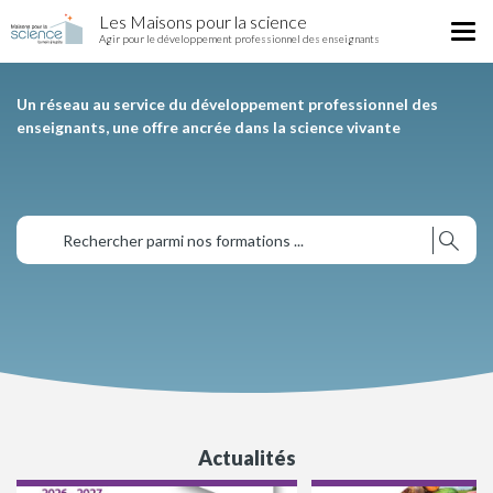
Home
Skip
Les Maisons pour la science
National
Tog
to
Agir pour le développement professionnel des enseignants
nav
main
content
Un réseau au service du développement professionnel des
enseignants, une offre ancrée dans la science vivante
Actualités