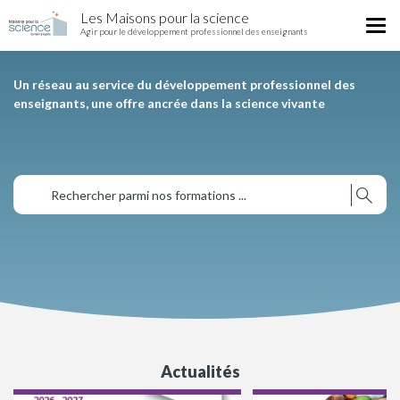
Home
Skip
Les Maisons pour la science
National
Tog
to
Agir pour le développement professionnel des enseignants
nav
main
content
Un réseau au service du développement professionnel des
enseignants, une offre ancrée dans la science vivante
Actualités