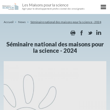
Séminaire
Skip
Les Maisons pour la science
national
Tog
to
Agir pour le développement professionnel des enseignants
des
nav
main
maisons
content
pour
Accueil
News
Séminaire national des maisons pour la science - 2024
la
Print
Facebook
Twitte
Li
science
-
2024
Séminaire national des maisons pour
la science - 2024