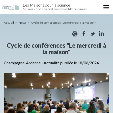
Cycle
Skip
Les Maisons pour la science
de
Tog
to
Agir pour le développement professionnel des enseignants
conférences
nav
main
"Le
content
mercredi
Accueil
News
Cycle de conférences "Le mercredi à la maison"
à
Print
Facebook
Twitte
Li
la
maison"
Cycle de conférences "Le mercredi à
la maison"
Champagne-Ardenne
-
Actualité publiée le 18/06/2024