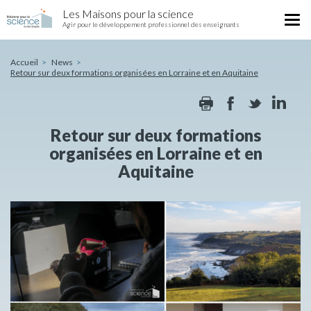
Retour
Skip
Les Maisons pour la science
sur
Tog
to
Agir pour le développement professionnel des enseignants
deux
nav
main
formations
content
organisées
Accueil
News
Retour sur deux formations organisées en Lorraine et en Aquitaine
en
Lorraine
Print
Facebook
Twitte
Li
et
en
Aquitaine
Retour sur deux formations
organisées en Lorraine et en
Aquitaine