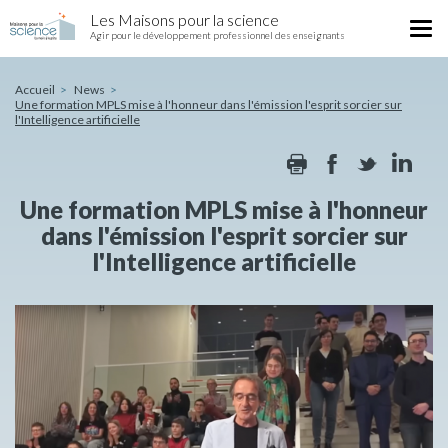
Une
Skip
Les Maisons pour la science
formation
Tog
to
Agir pour le développement professionnel des enseignants
MPLS
nav
main
mise
content
à
Accueil
News
Une formation MPLS mise à l'honneur dans l'émission l'esprit sorcier sur
l'honneur
l'Intelligence artificielle
dans
l'émission
Print
Facebook
Twitte
Li
l'esprit
sorcier
Une formation MPLS mise à l'honneur
sur
l'Intelligence
dans l'émission l'esprit sorcier sur
artificielle
l'Intelligence artificielle