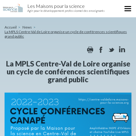
La
Skip
Les Maisons pour la science
MPLS
Tog
to
Agir pour le développement professionnel des enseignants
Centre-
nav
main
Val
content
de
Accueil
News
La MPLS Centre-Val de Loire organise un cycle de conférences scientifiques
Loire
grand public
organise
un
Print
Facebook
Twitte
Li
cycle
de
La MPLS Centre-Val de Loire organise
conférences
scientifiques
un cycle de conférences scientifiques
grand
grand public
public