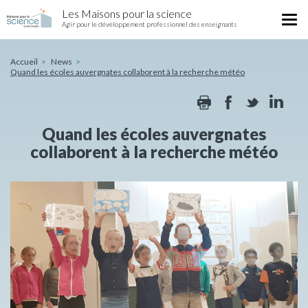
Quand
Skip
Les Maisons pour la science
les
Tog
to
Agir pour le développement professionnel des enseignants
écoles
nav
main
auvergnates
content
collaborent
Accueil
News
Quand les écoles auvergnates collaborent à la recherche météo
à
la
Print
Facebook
Twitte
Li
recherche
météo
Quand les écoles auvergnates
collaborent à la recherche météo