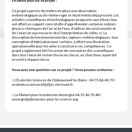
En savoir plus sur ce projet :
Ce projet a permis de mettre en place une observation
météorologique ou de réinterroger le rituel météo déjà présent. Les
activités scientifiques et technologiques proposées aux élèves leur
ont offert un support concret afin d’appréhender certaines notions
physico-chimiques de l’air et de l’eau, d’utiliser des instruments et
de s’exercer aux mesures et à l’interprétation de celles-ci. La
description du fonctionnement des capteurs météorologiques, leur
conception et fabrication pour certains, a offert une illustration
opérationnelle pour les aider à construire ces compétences. Ce
projet a également été l’occasion de rencontrer des scientifiques
dans leurs lieux de recherche ou en classe, un chercheur ayant été
associé à chaque classe.
Vous avez une question sur ce projet ? Vous pouvez contacter :
> L’École des Sciences de Châteauneuf les Bains : 04.73.86.40.70 /
ecoledessciences63[at]ac-clermont.fr
> La
Maison pour la science
en Auvergne 04.73.40.70.48 /
auvergne[at]maisons-pour-la-science.org