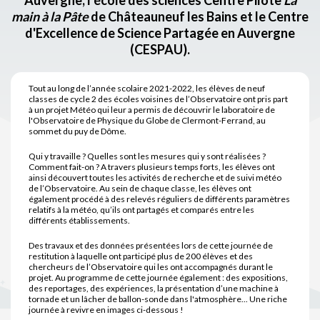
Auvergne, l’école des sciences Centre Pilote
La
main à la Pâte
de Châteauneuf les Bains et le Centre
d'Excellence de Science Partagée en Auvergne
(CESPAU).
Tout au long de l’année scolaire 2021-2022, les élèves de neuf
classes de cycle 2 des écoles voisines de l’Observatoire ont pris part
à un projet Météo qui leur a permis de découvrir le laboratoire de
l'Observatoire de Physique du Globe de Clermont-Ferrand, au
sommet du puy de Dôme.
Qui y travaille ? Quelles sont les mesures qui y sont réalisées ?
Comment fait-on ? A travers plusieurs temps forts, les élèves ont
ainsi découvert toutes les activités de recherche et de suivi météo
de l’Observatoire. Au sein de chaque classe, les élèves ont
également procédé à des relevés réguliers de différents paramètres
relatifs à la météo, qu’ils ont partagés et comparés entre les
différents établissements.
Des travaux et des données présentées lors de cette journée de
restitution à laquelle ont participé plus de 200 élèves et des
chercheurs de l’Observatoire qui les ont accompagnés durant le
projet. Au programme de cette journée également : des expositions,
des reportages, des expériences, la présentation d’une machine à
tornade et un lâcher de ballon-sonde dans l'atmosphère... Une riche
journée à revivre en images ci-dessous !